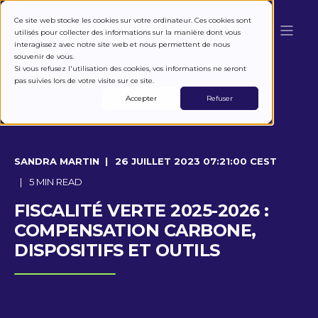
Ce site web stocke les cookies sur votre ordinateur. Ces cookies sont
utilisés pour collecter des informations sur la manière dont vous
interagissez avec notre site web et nous permettent de nous
souvenir de vous.
Si vous refusez l'utilisation des cookies, vos informations ne seront
pas suivies lors de votre visite sur ce site.
Accepter
Refuser
SANDRA MARTIN
26 JUILLET 2023 07:21:00 CEST
5 MIN READ
FISCALITÉ VERTE 2025-2026 :
COMPENSATION CARBONE,
DISPOSITIFS ET OUTILS