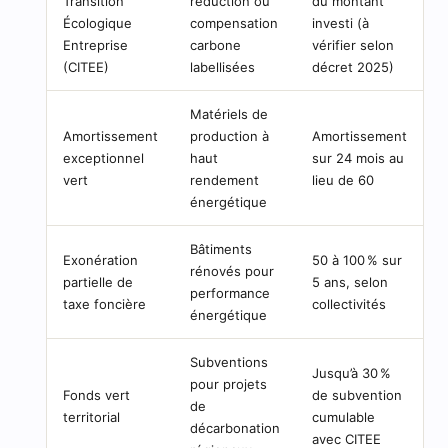
Transition
réduction ou
du montant
Écologique
compensation
investi (à
Entreprise
carbone
vérifier selon
(CITEE)
labellisées
décret 2025)
Matériels de
Amortissement
production à
Amortissement
exceptionnel
haut
sur 24 mois au
vert
rendement
lieu de 60
énergétique
Bâtiments
Exonération
50 à 100 % sur
rénovés pour
partielle de
5 ans, selon
performance
taxe foncière
collectivités
énergétique
Subventions
Jusqu’à 30 %
pour projets
Fonds vert
de subvention
de
territorial
cumulable
décarbonation
avec CITEE