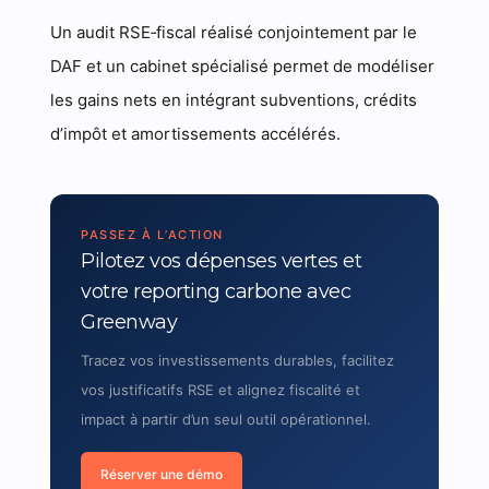
Un audit RSE‑fiscal réalisé conjointement par le
DAF et un cabinet spécialisé permet de modéliser
les gains nets en intégrant subventions, crédits
d’impôt et amortissements accélérés.
PASSEZ À L’ACTION
Pilotez vos dépenses vertes et
votre reporting carbone avec
Greenway
Tracez vos investissements durables, facilitez
vos justificatifs RSE et alignez fiscalité et
impact à partir d’un seul outil opérationnel.
Réserver une démo