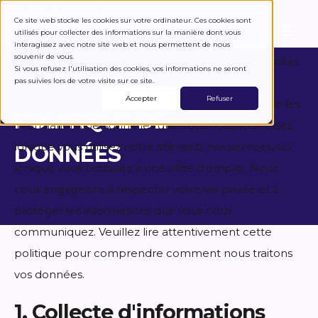
Date d'entrée en vigueur : 01/01/2024
Ce site web stocke les cookies sur votre ordinateur. Ces cookies sont
Mise à jour : 06/07/2025
utilisés pour collecter des informations sur la manière dont vous
interagissez avec notre site web et nous permettent de nous
souvenir de vous.
La présente politique de confidentialité des données
Si vous refusez l'utilisation des cookies, vos informations ne seront
pas suivies lors de votre visite sur ce site.
décrit comment Greenway (ci-après dénommé
Accepter
Refuser
"nous", "notre" ou "nos") collecte, utilise et protège les
POLITIQUE DE
informations personnelles que vous nous fournissez
lorsque vous utilisez notre site web, nos services, ou
DONNÉES
lorsque vous postulez à une offre d’emploi. Nous
nous engageons à respecter votre vie privée et à
protéger les informations que vous nous
communiquez. Veuillez lire attentivement cette
politique pour comprendre comment nous traitons
vos données.
1. Collecte d'informations