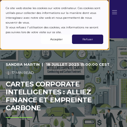
Ce site web stocke les cookies sur votre ordinateur. Ces cookies sont
utilisés pour collecter des informations sur la manière dont vous
interagissez avec notre site web et nous permettent de nous
souvenir de vous.
Si vous refusez l'utilisation des cookies, vos informations ne seront
pas suivies lors de votre visite sur ce site.
Accepter
Refuser
SANDRA MARTIN
18 JUILLET 2023 15:00:00 CEST
17 MIN READ
CARTES CORPORATE
INTELLIGENTES : ALLIEZ
FINANCE ET EMPREINTE
CARBONE