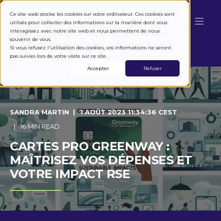
Ce site web stocke les cookies sur votre ordinateur. Ces cookies sont
utilisés pour collecter des informations sur la manière dont vous
interagissez avec notre site web et nous permettent de nous
souvenir de vous.
Si vous refusez l'utilisation des cookies, vos informations ne seront
pas suivies lors de votre visite sur ce site.
Accepter
Refuser
SANDRA MARTIN
1 AOÛT 2023 11:34:36 CEST
16 MIN READ
CARTES PRO GREENWAY :
MAÎTRISEZ VOS DÉPENSES ET
VOTRE IMPACT RSE