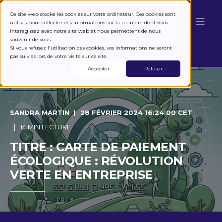
Ce site web stocke les cookies sur votre ordinateur. Ces cookies sont
utilisés pour collecter des informations sur la manière dont vous
interagissez avec notre site web et nous permettent de nous
souvenir de vous.
Si vous refusez l'utilisation des cookies, vos informations ne seront
pas suivies lors de votre visite sur ce site.
Accepter
Refuser
SANDRA MARTIN
28 FÉVRIER 2024 16:24:00 CET
14 MIN LECTURE
TITRE : CARTE DE PAIEMENT
ÉCOLOGIQUE : RÉVOLUTION
VERTE EN ENTREPRISE