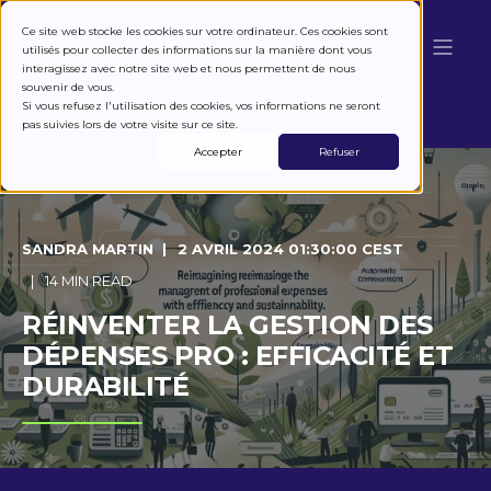
Ce site web stocke les cookies sur votre ordinateur. Ces cookies sont
utilisés pour collecter des informations sur la manière dont vous
interagissez avec notre site web et nous permettent de nous
souvenir de vous.
Si vous refusez l'utilisation des cookies, vos informations ne seront
pas suivies lors de votre visite sur ce site.
Accepter
Refuser
SANDRA MARTIN
2 AVRIL 2024 01:30:00 CEST
14 MIN READ
RÉINVENTER LA GESTION DES
DÉPENSES PRO : EFFICACITÉ ET
DURABILITÉ