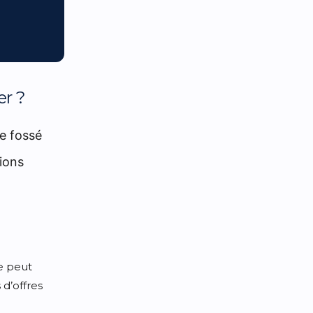
er ?
e fossé
tions
e peut
d’offres