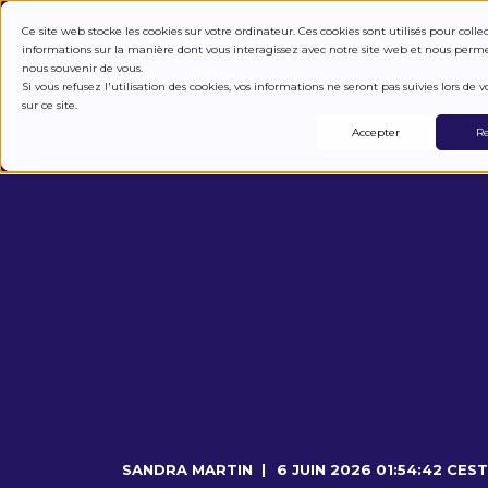
COMMENT ÇA M
Ce site web stocke les cookies sur votre ordinateur. Ces cookies sont utilisés pour colle
informations sur la manière dont vous interagissez avec notre site web et nous perm
nous souvenir de vous.
Si vous refusez l'utilisation des cookies, vos informations ne seront pas suivies lors de vo
sur ce site.
LA FONDATION
Accepter
Re
SANDRA MARTIN
6 JUIN 2026 01:54:42 CEST