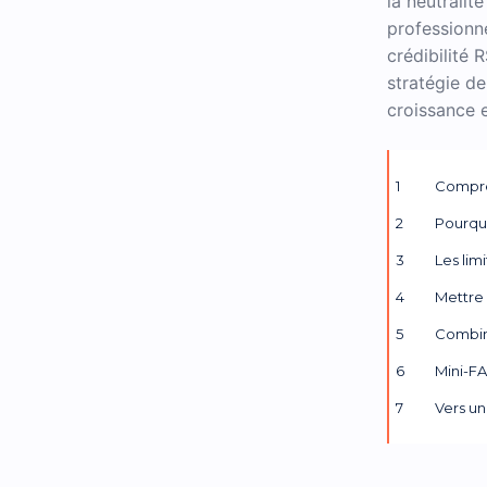
la neutrali
professionn
crédibilité 
stratégie d
croissance 
Compre
Pourquo
Les lim
Mettre
Combine
Mini-FA
Vers un