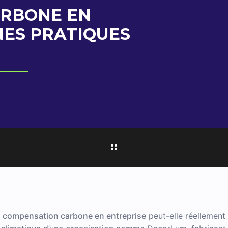
RBONE EN
NES PRATIQUES
a
compensation carbone en entreprise
peut-elle réellement 