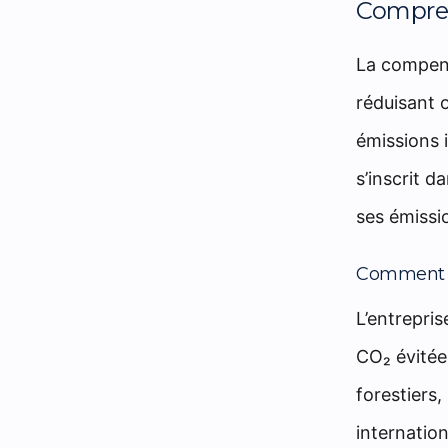
Compren
La compens
réduisant 
émissions i
s’inscrit d
ses émissi
Comment f
L’entrepri
CO₂ évitée
forestiers
internati