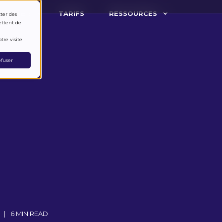
ARCHE ?
TARIFS
RESSOURCES
cter des
ettent de
tre visite
fuser
6 MIN READ