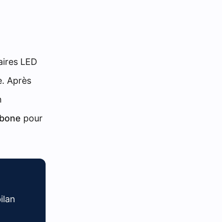
aires LED
e. Après
n
rbone
pour
ilan