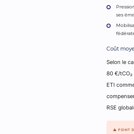
Pressio
ses émis
Mobilisa
fédérat
Coût moyen
Selon le ca
80 €/tCO₂ s
ETI comme 
compenser 
RSE global
⚠ POINT 