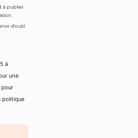
t à publier
ation.
vir d’outil
 5 à
Pour une
 pour
 politique