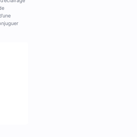
d’éclairage
de
d’une
onjuguer