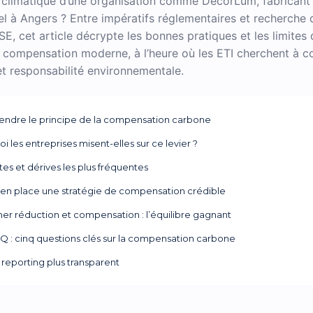
té climatique d’une organisation comme DecorLum, fabricant 
el à Angers ? Entre impératifs réglementaires et recherche 
RSE, cet article décrypte les bonnes pratiques et les limites 
e compensation moderne, à l’heure où les ETI cherchent à c
et responsabilité environnementale.
ndre le principe de la compensation carbone
i les entreprises misent-elles sur ce levier ?
ites et dérives les plus fréquentes
 en place une stratégie de compensation crédible
r réduction et compensation : l’équilibre gagnant
Q : cinq questions clés sur la compensation carbone
 reporting plus transparent