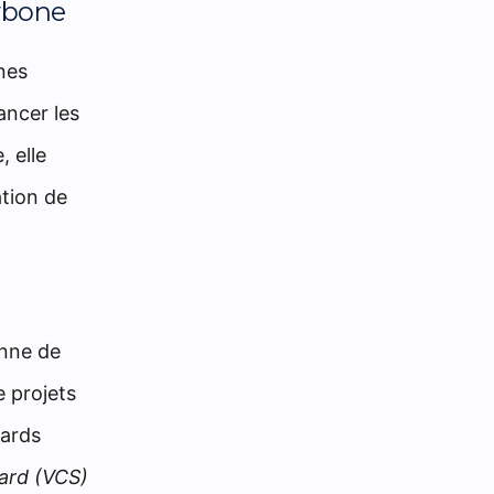
rbone
nes
ancer les
, elle
ation de
onne de
e projets
dards
ard (VCS)