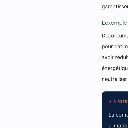
garantissen
L’exemple
DecorLum, 
pour bâtim
avoir rédu
énergétique
neutraliser
★ À RETE
La compe
climatiq