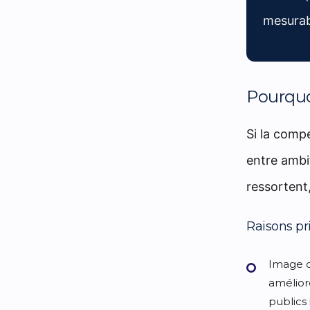
mesurab
Pourquoi
Si la comp
entre ambit
ressortent
Raisons pr
Image d
amélior
publics 