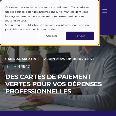
Ce site web stocke les cookies sur votre ordinateur. Ces cookies sont
utilisés pour collecter des informations sur la manière dont vous
interagissez avec notre site web et nous permettent de nous
souvenir de vous.
Si vous refusez l'utilisation des cookies, vos informations ne seront
pas suivies lors de votre visite sur ce site.
Accepter
Refuser
SANDRA MARTIN
12 JUIN 2025 08:00:02 CEST
4 MIN READ
DES CARTES DE PAIEMENT
VERTES POUR VOS DÉPENSES
PROFESSIONNELLES