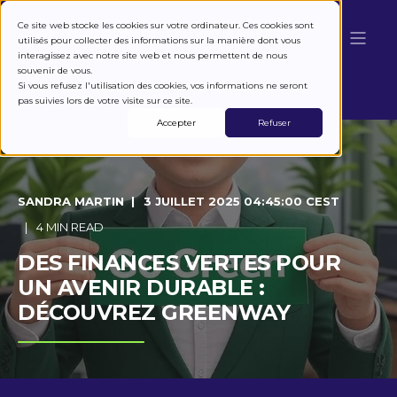
Ce site web stocke les cookies sur votre ordinateur. Ces cookies sont
utilisés pour collecter des informations sur la manière dont vous
interagissez avec notre site web et nous permettent de nous
souvenir de vous.
Si vous refusez l'utilisation des cookies, vos informations ne seront
pas suivies lors de votre visite sur ce site.
Accepter
Refuser
SANDRA MARTIN
3 JUILLET 2025 04:45:00 CEST
4 MIN READ
DES FINANCES VERTES POUR
UN AVENIR DURABLE :
DÉCOUVREZ GREENWAY