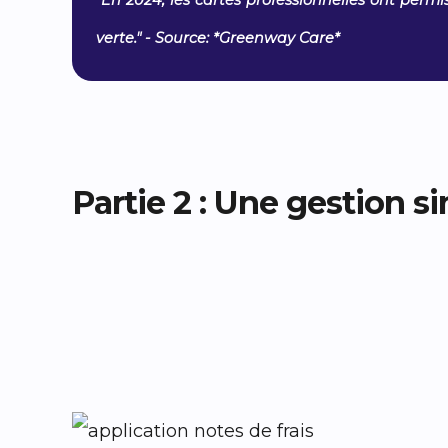
"En 2024, les cartes professionnelles ont perm
verte." - Source: *Greenway Care*
Partie 2 : Une gestion s