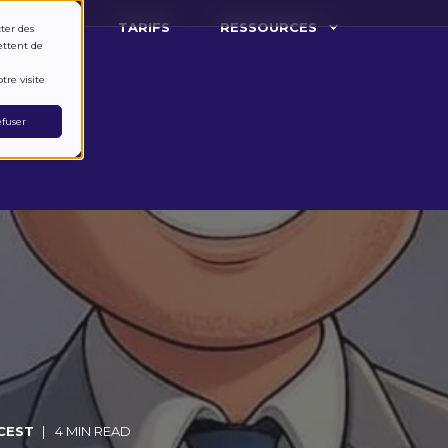
ARCHE ?
TARIFS
RESSOURCES
cter des
ettent de
tre visite
fuser
 CEST
4 MIN READ