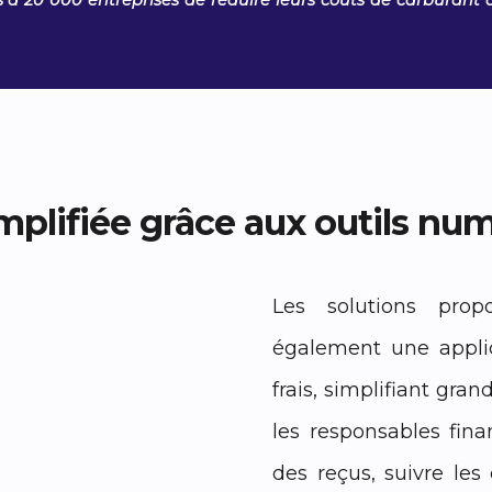
is à 20 000 entreprises de réduire leurs coûts de carburant 
implifiée grâce aux outils nu
Les solutions prop
également une applic
frais, simplifiant gr
les responsables fina
des reçus, suivre le