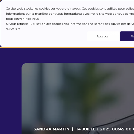
COMMENT ÇA M
Ce site web stocke les cookies sur votre ordinateur. Ces cookies sont utilisés pour colle
informations sur la manière dont vous interagissez avec notre site web et nous perm
nous souvenir de vous.
Si vous refusez l'utilisation des cookies, vos informations ne seront pas suivies lors de vo
sur ce site.
LA FONDATION
Accepter
Re
SANDRA MARTIN
14 JUILLET 2025 00:45:00