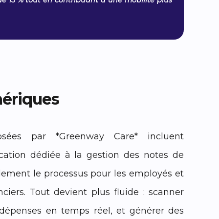
de 15 % tout en contribuant à une mobilité plus
mériques
osées par *Greenway Care* incluent
ation dédiée à la gestion des notes de
andement le processus pour les employés et
nciers. Tout devient plus fluide : scanner
s dépenses en temps réel, et générer des