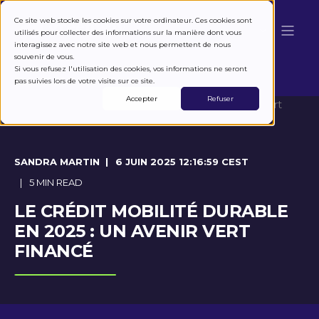
Ce site web stocke les cookies sur votre ordinateur. Ces cookies sont
utilisés pour collecter des informations sur la manière dont vous
interagissez avec notre site web et nous permettent de nous
souvenir de vous.
Si vous refusez l'utilisation des cookies, vos informations ne seront
pas suivies lors de votre visite sur ce site.
Accepter
Refuser
SANDRA MARTIN
6 JUIN 2025 12:16:59 CEST
5 MIN READ
LE CRÉDIT MOBILITÉ DURABLE
EN 2025 : UN AVENIR VERT
FINANCÉ