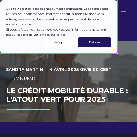
Ce site web stocke les cookies sur votre ordinateur. Ces cookies sont
utilisés pour collecter des informations sur la manière dont vous
interagissez avec notre site web et nous permettent de nous
souvenir de vous.
Si vous refusez l'utilisation des cookies, vos informations ne seront
pas suivies lors de votre visite sur ce site.
Accepter
Refuser
SANDRA MARTIN
4 AVRIL 2025 09:15:00 CEST
5 MIN READ
LE CRÉDIT MOBILITÉ DURABLE :
L'ATOUT VERT POUR 2025