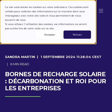
Ce site web stocke les cookies sur votre ordinateur. Ces cookies sont
utilisés pour collecter des informations sur la manière dont vous
interagissez avec notre site web et nous permettent de nous
souvenir de vous.
Si vous refusez l'utilisation des cookies, vos informations ne seront
pas suivies lors de votre visite sur ce site.
Accepter
Refuser
SANDRA MARTIN
1 SEPTEMBRE 2024 11:26:04 CEST
6 MIN READ
BORNES DE RECHARGE SOLAIRE
: DÉCARBONATION ET ROI POUR
LES ENTREPRISES