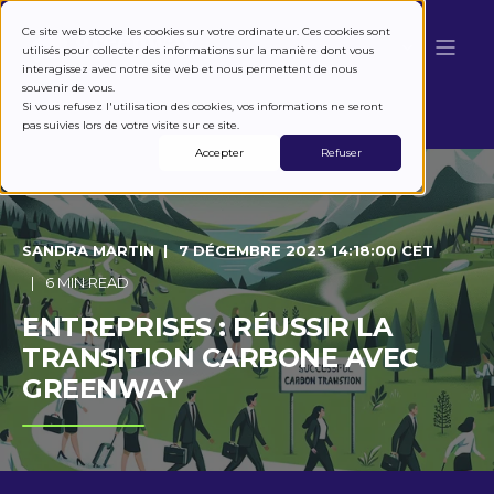
Ce site web stocke les cookies sur votre ordinateur. Ces cookies sont
utilisés pour collecter des informations sur la manière dont vous
interagissez avec notre site web et nous permettent de nous
souvenir de vous.
Si vous refusez l'utilisation des cookies, vos informations ne seront
pas suivies lors de votre visite sur ce site.
Accepter
Refuser
SANDRA MARTIN
7 DÉCEMBRE 2023 14:18:00 CET
6 MIN READ
ENTREPRISES : RÉUSSIR LA
TRANSITION CARBONE AVEC
GREENWAY