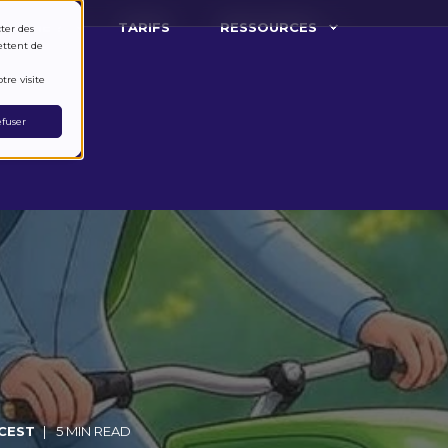
ARCHE ?
TARIFS
RESSOURCES
cter des
ettent de
tre visite
fuser
 CEST
5 MIN READ