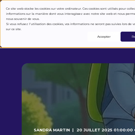
COMMENT ÇA M
Ce site web stocke les cookies sur votre ordinateur. Ces cookies sont utilisés pour colle
informations sur la manière dont vous interagissez avec notre site web et nous perm
nous souvenir de vous.
Si vous refusez l'utilisation des cookies, vos informations ne seront pas suivies lors de vo
sur ce site.
LA FONDATION
Accepter
Re
SANDRA MARTIN
20 JUILLET 2025 01:00:00