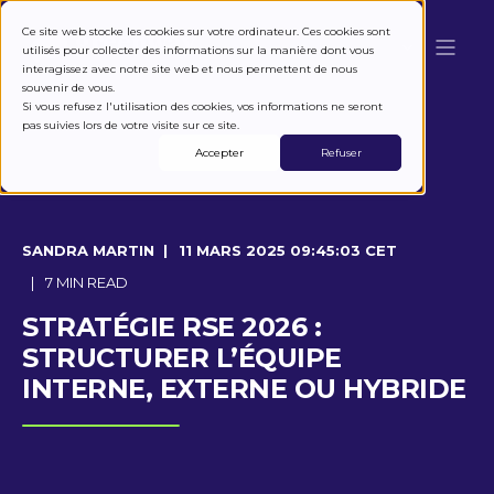
Ce site web stocke les cookies sur votre ordinateur. Ces cookies sont
utilisés pour collecter des informations sur la manière dont vous
interagissez avec notre site web et nous permettent de nous
souvenir de vous.
Si vous refusez l'utilisation des cookies, vos informations ne seront
pas suivies lors de votre visite sur ce site.
Accepter
Refuser
SANDRA MARTIN
11 MARS 2025 09:45:03 CET
7 MIN READ
STRATÉGIE RSE 2026 :
STRUCTURER L’ÉQUIPE
INTERNE, EXTERNE OU HYBRIDE