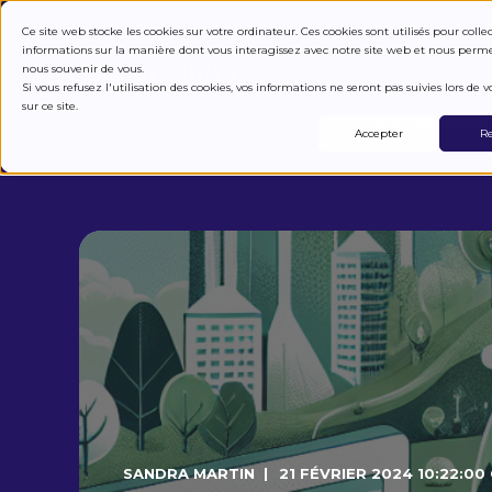
COMMENT ÇA M
Ce site web stocke les cookies sur votre ordinateur. Ces cookies sont utilisés pour colle
informations sur la manière dont vous interagissez avec notre site web et nous perm
nous souvenir de vous.
Si vous refusez l'utilisation des cookies, vos informations ne seront pas suivies lors de vo
sur ce site.
LA FONDATION
Accepter
Re
SANDRA MARTIN
21 FÉVRIER 2024 10:22:00