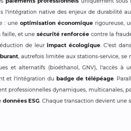
es
paiements professionnels
uniquement sous l'
ns l'intégration native des enjeux de durabilité au
ce : une
optimisation économique
rigoureuse, 
faille, et une
sécurité renforcée
contre la fraud
 réduction de leur
impact écologique
. C'est dan
rburant
, autrefois limitée aux stations-service,
ues et alternatifs (bioéthanol, GNV), l'accès à
t et l'intégration du
badge de télépéage
. Para
nt professionnelles dynamiques, multicanales, p
de
données ESG
. Chaque transaction devient une 