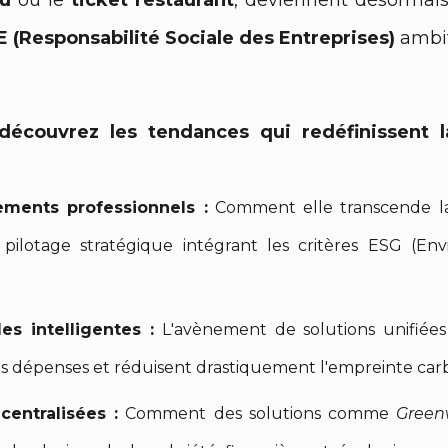
au
ou le
ticket restaurant
, deviennent désormais 
 (Responsabilité Sociale des Entreprises)
ambit
écouvrez les tendances qui redéfinissent la
iements professionnels :
Comment elle transcende la
pilotage stratégique intégrant les critères ESG (En
es intelligentes :
L'avènement de solutions unifiées 
les dépenses et réduisent drastiquement l'empreinte carb
centralisées :
Comment des solutions comme
Green