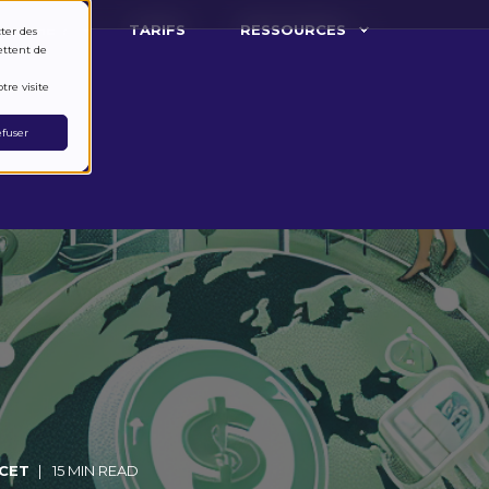
ARCHE ?
TARIFS
RESSOURCES
cter des
ettent de
tre visite
fuser
 CET
15 MIN READ