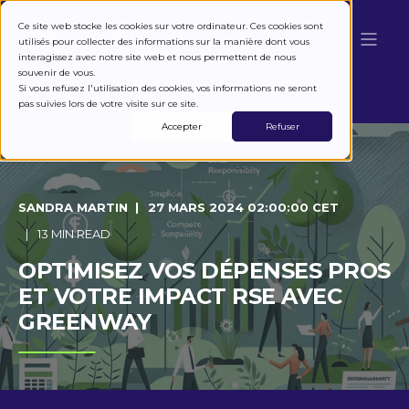
Ce site web stocke les cookies sur votre ordinateur. Ces cookies sont
utilisés pour collecter des informations sur la manière dont vous
interagissez avec notre site web et nous permettent de nous
souvenir de vous.
Si vous refusez l'utilisation des cookies, vos informations ne seront
pas suivies lors de votre visite sur ce site.
Accepter
Refuser
SANDRA MARTIN
27 MARS 2024 02:00:00 CET
13 MIN READ
OPTIMISEZ VOS DÉPENSES PROS
ET VOTRE IMPACT RSE AVEC
GREENWAY