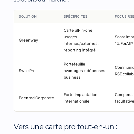
SOLUTION
SPÉCIFICITÉS
FOCUS RS
Carte all‑in‑one,
usages
Score imp
Greenway
internes/externes,
1% ForAll®
reporting intégré
Portefeuille
Communic
Swile Pro
avantages + dépenses
RSE collab
business
Forte implantation
Compensa
Edenred Corporate
internationale
facultativ
Vers une carte pro tout‑en‑un :