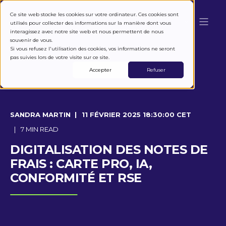
Ce site web stocke les cookies sur votre ordinateur. Ces cookies sont
utilisés pour collecter des informations sur la manière dont vous
interagissez avec notre site web et nous permettent de nous
souvenir de vous.
Si vous refusez l'utilisation des cookies, vos informations ne seront
pas suivies lors de votre visite sur ce site.
Accepter
Refuser
SANDRA MARTIN
11 FÉVRIER 2025 18:30:00 CET
7 MIN READ
DIGITALISATION DES NOTES DE
FRAIS : CARTE PRO, IA,
CONFORMITÉ ET RSE