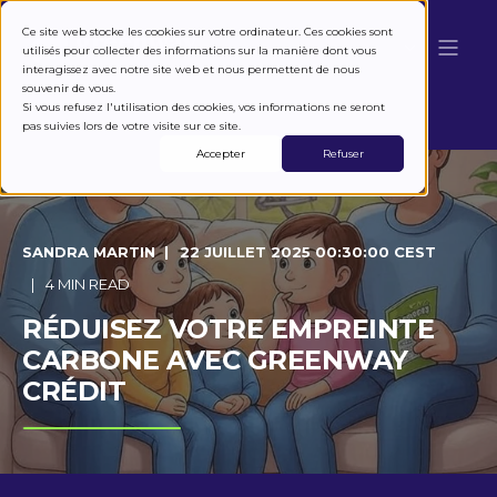
Ce site web stocke les cookies sur votre ordinateur. Ces cookies sont
utilisés pour collecter des informations sur la manière dont vous
interagissez avec notre site web et nous permettent de nous
souvenir de vous.
Si vous refusez l'utilisation des cookies, vos informations ne seront
pas suivies lors de votre visite sur ce site.
Accepter
Refuser
SANDRA MARTIN
22 JUILLET 2025 00:30:00 CEST
4 MIN READ
RÉDUISEZ VOTRE EMPREINTE
CARBONE AVEC GREENWAY
CRÉDIT