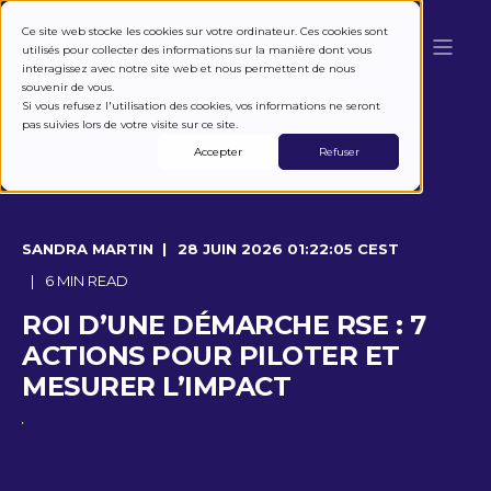
Ce site web stocke les cookies sur votre ordinateur. Ces cookies sont
utilisés pour collecter des informations sur la manière dont vous
interagissez avec notre site web et nous permettent de nous
souvenir de vous.
Si vous refusez l'utilisation des cookies, vos informations ne seront
pas suivies lors de votre visite sur ce site.
Accepter
Refuser
SANDRA MARTIN
28 JUIN 2026 01:22:05 CEST
6 MIN READ
ROI D’UNE DÉMARCHE RSE : 7
ACTIONS POUR PILOTER ET
MESURER L’IMPACT