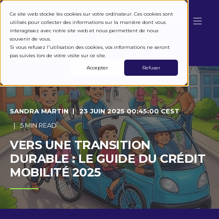
Ce site web stocke les cookies sur votre ordinateur. Ces cookies sont
utilisés pour collecter des informations sur la manière dont vous
interagissez avec notre site web et nous permettent de nous
souvenir de vous.
Si vous refusez l'utilisation des cookies, vos informations ne seront
pas suivies lors de votre visite sur ce site.
Accepter
Refuser
SANDRA MARTIN
23 JUIN 2025 00:45:00 CEST
5 MIN READ
VERS UNE TRANSITION
DURABLE : LE GUIDE DU CRÉDIT
MOBILITÉ 2025