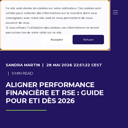
Ce site web stocke les cookies sur votre ordinateur. Ces cookies sont
utilisés pour collecter des informations sur la manière dont vous
interagissez avec notre site web et nous permettent de nous
souvenir de vous.
Si vous refusez l'utilisation des cookies, vos informations ne seront
pas suivies lors de votre visite sur ce site.
Accepter
Refuser
SANDRA MARTIN
28 MAI 2026 22:51:22 CEST
5 MIN READ
ALIGNER PERFORMANCE
FINANCIÈRE ET RSE : GUIDE
POUR ETI DÈS 2026