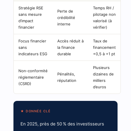
Stratégie RSE
Temps RH /
Perte de
sans mesure
pilotage non
crédibilité
d’impact
valorisé (à
interne
financier
vérifier)
Focus financier
Accès réduit à
Taux de
sans
la finance
financement
indicateurs ESG
durable
+0,5 à +1 pt
Plusieurs
Non-conformité
Pénalités,
dizaines de
réglementaire
réputation
milliers
(CSRD)
d’euros
★ DONNÉE CLÉ
En 2025, près de 50 % des investisseurs