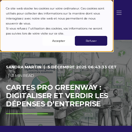
Ce site web stocke les cookies sur votre ordinateur. Ces cookies sont
utilisés pour collecter des informations sur la manière dont vous
interagissez avec notre site web et nous permettent de nous
souvenir de vous.
Si vous refusez l'utilisation des cookies, vos informations ne seront
pas suivies lors de votre visite sur ce site.
Accepter
Refuser
SANDRA MARTIN
5 DÉCEMBRE 2025 06:43:33 CET
5 MIN READ
CARTES PRO GREENWAY :
DIGITALISER ET VERDIR LES
DÉPENSES D’ENTREPRISE