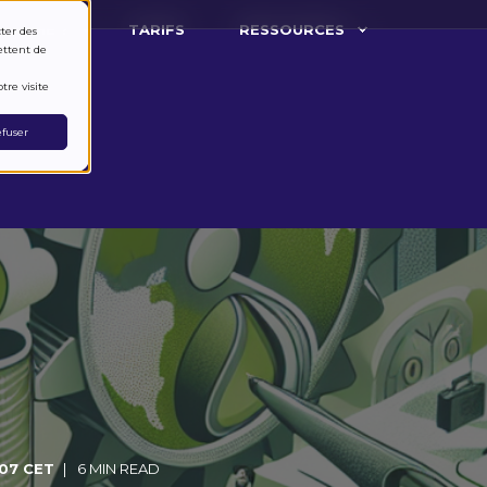
ARCHE ?
TARIFS
RESSOURCES
cter des
ettent de
tre visite
fuser
07 CET
6 MIN READ