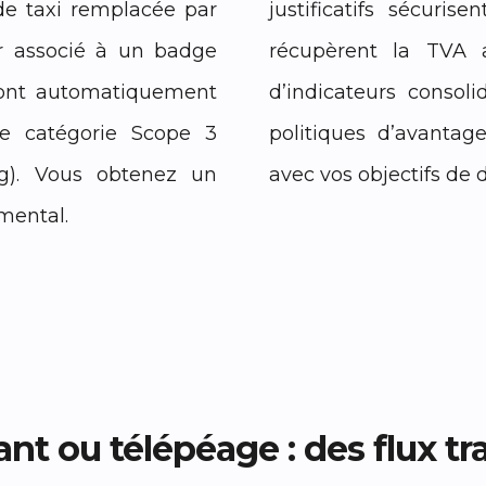
de taxi remplacée par
justificatifs sécuris
er associé à un badge
récupèrent la TVA a
 sont automatiquement
d’indicateurs consol
e catégorie Scope 3
politiques d’avantag
g). Vous obtenez un
avec vos objectifs de 
emental.
ant ou télépéage : des flux tr