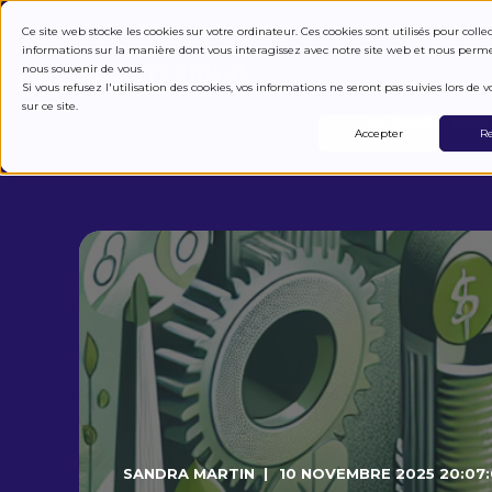
COMMENT ÇA M
Ce site web stocke les cookies sur votre ordinateur. Ces cookies sont utilisés pour colle
informations sur la manière dont vous interagissez avec notre site web et nous perm
nous souvenir de vous.
Si vous refusez l'utilisation des cookies, vos informations ne seront pas suivies lors de vo
sur ce site.
LA FONDATION
Accepter
Re
SANDRA MARTIN
10 NOVEMBRE 2025 20:07: