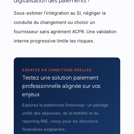
digitalisation des paiements ?
Sous-estimer l’intégration au SI, négliger la
conduite du changement ou choisir un
fournisseur sans agrément ACPR. Une validation
interne progressive limite les risques.
ESSAYEZ EN CONDITIONS RÉELLES
Testez une solution paiement
professionnelle alignée sur vos
enjeux
Explorez la plateforme Greenway : un pilotage
unifié des dépenses, de la mobilité et du
reporting RSE, conçu pour les directions
financières exigeantes.