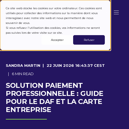
Ce site web stocke les cookies sur votre ordinateur. Ces cookies sont
utilisés pour collecter des informations sur la manière dont vous
interagissez avec notre site web et nous permettent de nous
souvenir de vous.
Si vous refusez l'utilisation des cookies, vos informations ne seront
pas suivies lors de votre visite sur ce site.
Accepter
Refuser
SANDRA MARTIN
22 JUIN 2026 16:43:37 CEST
6 MIN READ
SOLUTION PAIEMENT
PROFESSIONNELLE : GUIDE
POUR LE DAF ET LA CARTE
ENTREPRISE