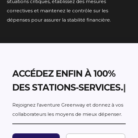
situations critiques, établissez des mesures
correctives et maintenez le contrôle sur les
dépenses pour assurer la stabilité financière.
ACCÉDEZ ENFIN À 100%
DES
S
T
A
T
I
O
N
S
-
S
E
R
|
Rejoignez l'aventure Greenway et donnez à vos
collaborateurs les moyens de mieux dépenser.