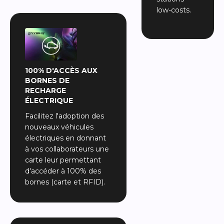
low-costs.
100% D'ACCÈS AUX
BORNES DE
RECHARGE
ÉLECTRIQUE
Facilitez l'adoption des
nouveaux véhicules
électriques en donnant
à vos collaborateurs une
carte leur permettant
d'accéder à 100% des
bornes (carte et RFID).