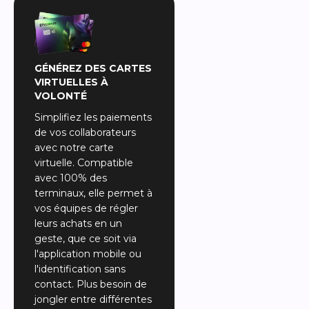
GÉNÉREZ DES CARTES
VIRTUELLES À
VOLONTÉ
Simplifiez les paiements
de vos collaborateurs
avec notre carte
virtuelle. Compatible
avec 100% des
terminaux, elle permet à
vos équipes de régler
leurs achats en un
geste, que ce soit via
l'application mobile ou
l'identification sans
contact. Plus besoin de
jongler entre différentes