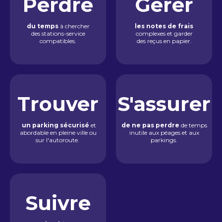
Perdre
Gérer
du temps
à chercher
les notes de frais
des stations-service
complexes et garder
compatibles.
des reçus en papier.
Trouver
S'assurer
un parking sécurisé
et
de ne pas perdre
de temps
abordable en pleine ville ou
inutile aux péages et aux
sur l'autoroute.
parkings.
Suivre