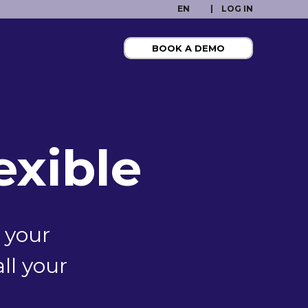
EN
LOG IN
BOOK A DEMO
lexible
o your
ll your