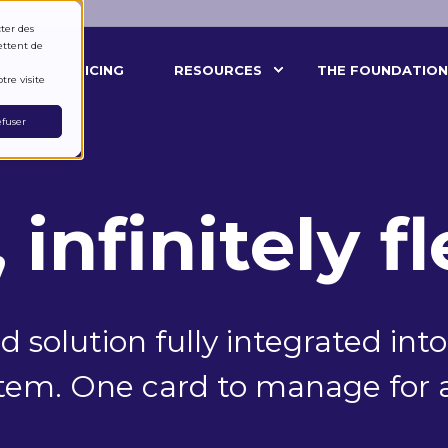
cter des
ettent de
S?
PRICING
RESOURCES
THE FOUNDATION
tre visite
fuser
 infinitely f
d solution fully integrated int
tem. One card to manage for a