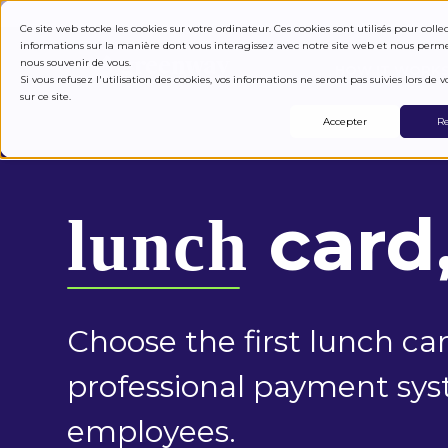
Ce site web stocke les cookies sur votre ordinateur. Ces cookies sont utilisés pour colle
informations sur la manière dont vous interagissez avec notre site web et nous perm
nous souvenir de vous.
HOW IT WORK
Si vous refusez l'utilisation des cookies, vos informations ne seront pas suivies lors de vo
sur ce site.
Accepter
Re
card,
lunch
Choose the first lunch car
professional payment sys
employees.