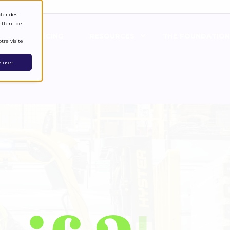
cter des
ettent de
S?
PRICING
RESOURCES
THE FOUNDATION
tre visite
fuser