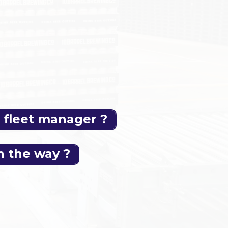
fleet manager ?
 the way ?