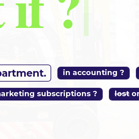
 if
?
|
partment.
in accounting ?
arketing subscriptions ?
lost
on